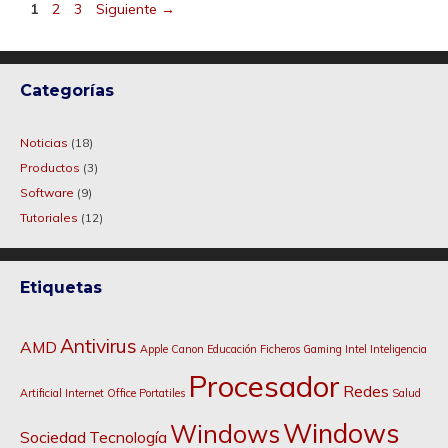
Página
Página
Página
1
2
3
Siguiente
→
Categorías
Noticias
(18)
Productos
(3)
Software
(9)
Tutoriales
(12)
Etiquetas
Antivirus
AMD
Apple
Canon
Educación
Ficheros
Gaming
Intel
Inteligencia
Procesador
Redes
Artificial
Internet
Office
Portatiles
Salud
Windows
Windows
Sociedad
Tecnología