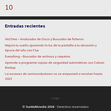
10
Entradas recientes
WizTree – Analizador de Disco y Buscador de ficheros
Mejora tu sueño ajustando la luz de tu pantalla a tu ubicación y
época del año con f.lux
Everything – Buscador de archivos y carpetas
Aprende a programar copias de seguridad automáticas con Cobian
Backup
La escasez de semiconductores no se empezará a resolver hasta
2023
Login
©
SurMultimedia 2026
- Derechos reservados