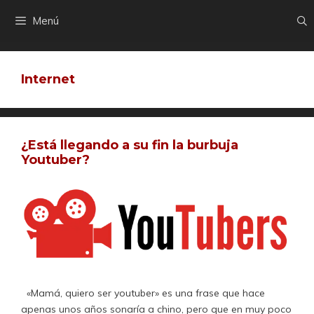
Saltar
Menú
al
contenido
Internet
¿Está llegando a su fin la burbuja
Youtuber?
«Mamá, quiero ser youtuber» es una frase que hace
apenas unos años sonaría a chino, pero que en muy poco