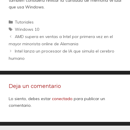
también considera revisar la cantidad de memoria virtual
que usa Windows.
Categorías
Tutoriales
Etiquetas
Windows 10
AMD supera en ventas a Intel por primera vez en el
mayor minorista online de Alemania
Intel lanza un procesaor de IA que simula el cerebro
humano
Deja un comentario
Lo siento, debes estar
conectado
para publicar un
comentario.